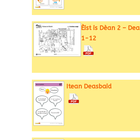
Èist is Dèan 2 – De
1-12
Itean Deasbaid