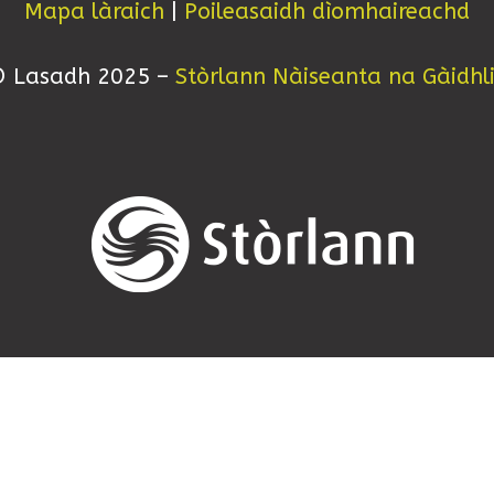
Mapa làraich
|
Poileasaidh dìomhaireachd
 Lasadh 2025 –
Stòrlann Nàiseanta na Gàidhl