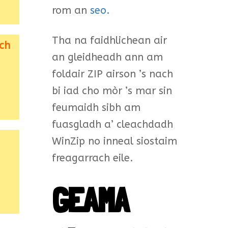
rom an
seo.
Tha na faidhlichean air
ich
an gleidheadh ann am
foldair ZIP airson ’s nach
bi iad cho mòr ’s mar sin
feumaidh sibh am
fuasgladh a’ cleachdadh
WinZip no inneal siostaim
freagarrach eile.
GEAMA