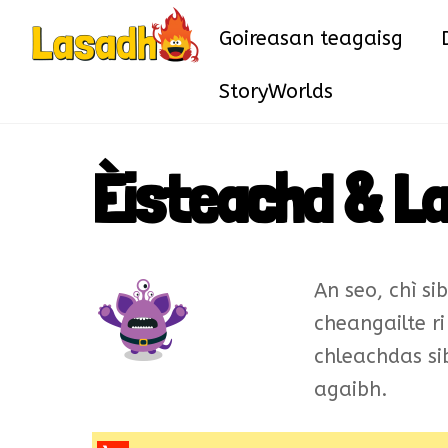
Skip
Goireasan teagaisg
to
content
StoryWorlds
Èisteachd & La
An seo, chì s
cheangailte r
chleachdas si
agaibh.