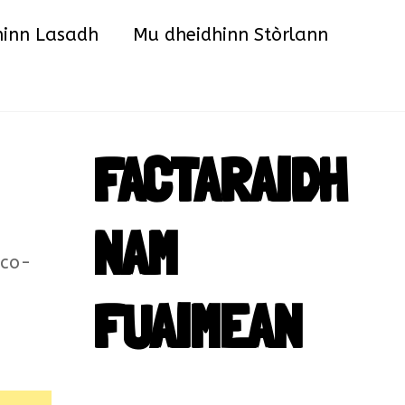
hinn Lasadh
Mu dheidhinn Stòrlann
FACTARAIDH
NAM
 co-
FUAIMEAN