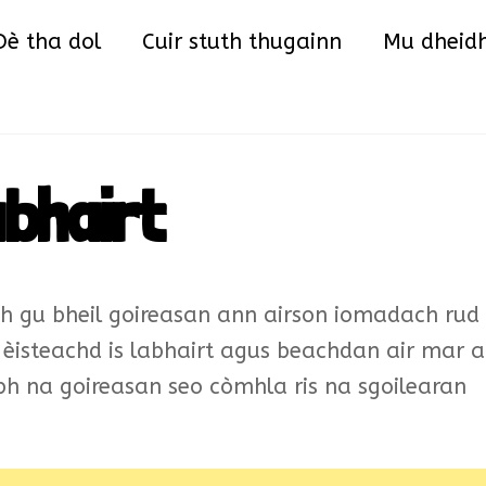
Back
Dè tha dol
Cuir stuth thugainn
Mu dheid
To
Top
bhairt
ibh gu bheil goireasan ann airson iomadach rud
i èisteachd is labhairt agus beachdan air mar a
bh na goireasan seo còmhla ris na sgoilearan