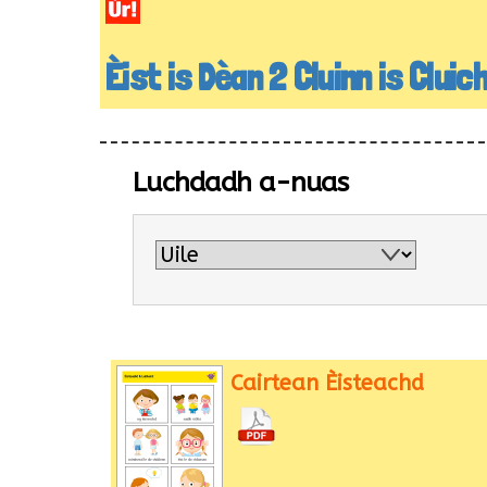
Èist is Dèan 2 Cluinn is Cluic
Luchdadh a-nuas
Cairtean Èisteachd