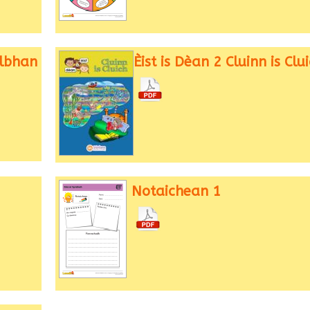
albhan
Èist is Dèan 2 Cluinn is Clu
Notaichean 1