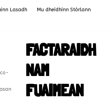
hinn Lasadh
Mu dheidhinn Stòrlann
FACTARAIDH
NAM
 co-
FUAIMEAN
easan