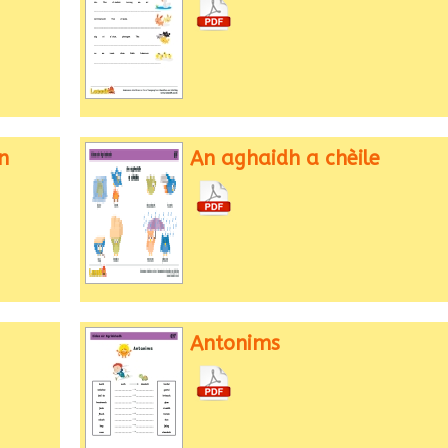
n
An aghaidh a chèile
Antonims