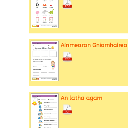
Ainmearan Gnìomhairea
An latha agam