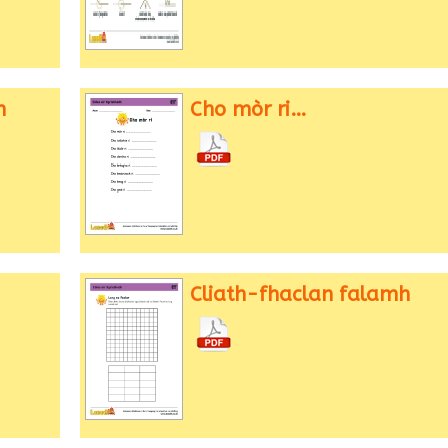
n
Cho mòr ri…
Cliath-fhaclan falamh