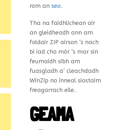
rom an
seo.
Tha na faidhlichean air
an gleidheadh ann am
foldair ZIP airson ’s nach
bi iad cho mòr ’s mar sin
feumaidh sibh am
fuasgladh a’ cleachdadh
WinZip no inneal siostaim
freagarrach eile.
GEAMA