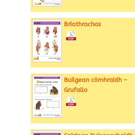
Briathrachas
Builgean còmhraidh –
Grufallo