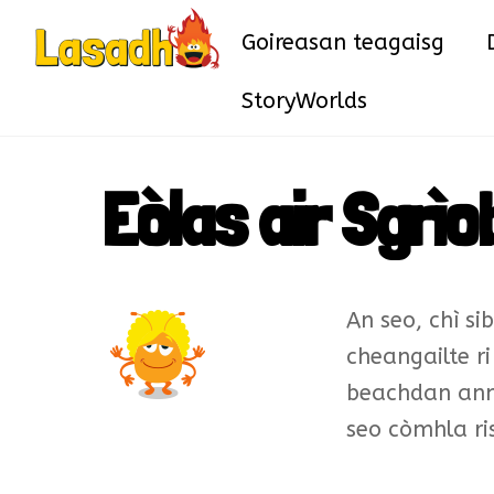
Skip
Goireasan teagaisg
to
content
StoryWorlds
Eòlas air Sgrì
An seo, chì s
cheangailte r
beachdan ann 
seo còmhla ri