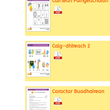
Cairtean Puingeachaidh
Calg-dhìreach 2
Caractar Buadhairean