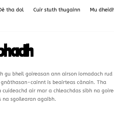
Back
Dè tha dol
Cuir stuth thugainn
Mu dheid
To
Top
obhadh
ibh gu bheil goireasan ann airson iomadach rud
i gnàthasan-cainnt is beairteas cànain. Tha
cuideachd air mar a chleachdas sibh na goir
s na sgoilearan agaibh.