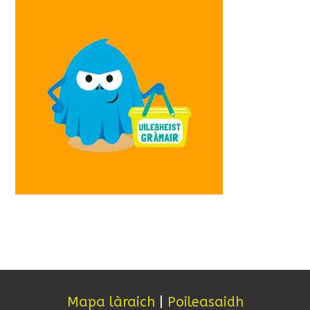
Mapa làraich
|
Poileasaidh