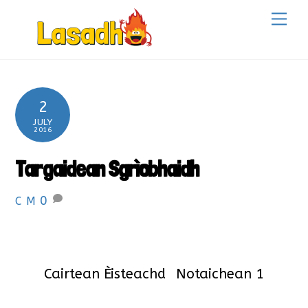
Skip
Back
Me
to
To
content
Top
2
JULY
2016
Targaidean Sgrìobhaidh
0
C M
Cairtean Èisteachd
Notaichean 1