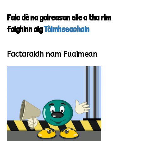
Faic dè na goireasan eile a tha rim
faighinn aig
Tòimhseachain
Factaraidh nam Fuaimean