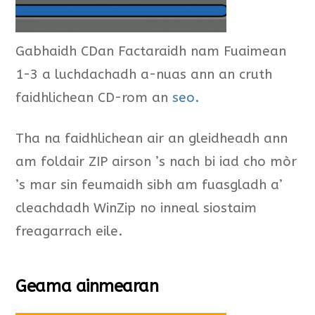
Gabhaidh CDan Factaraidh nam Fuaimean
1-3 a luchdachadh a-nuas ann an cruth
faidhlichean CD-rom an
seo.
Tha na faidhlichean air an gleidheadh ann
am foldair ZIP airson ’s nach bi iad cho mòr
’s mar sin feumaidh sibh am fuasgladh a’
cleachdadh WinZip no inneal siostaim
freagarrach eile.
Geama ainmearan