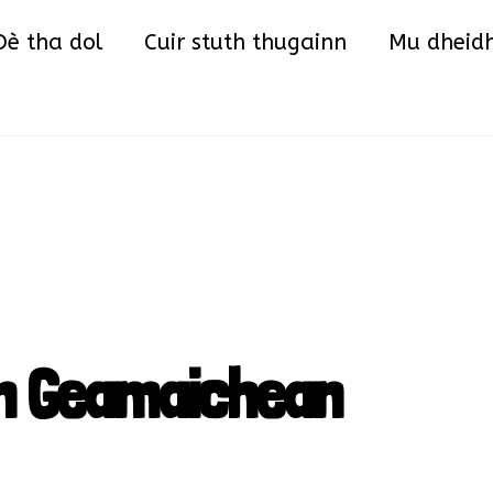
Back
Dè tha dol
Cuir stuth thugainn
Mu dheid
To
Top
on Geamaichean