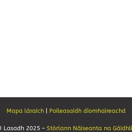
Mapa làraich
|
Poileasaidh dìomhaireachd
 Lasadh 2025 –
Stòrlann Nàiseanta na Gàidhl