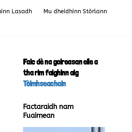
hinn Lasadh
Mu dheidhinn Stòrlann
Faic dè na goireasan eile a
tha rim faighinn aig
Tòimhseachain
Factaraidh nam
Fuaimean