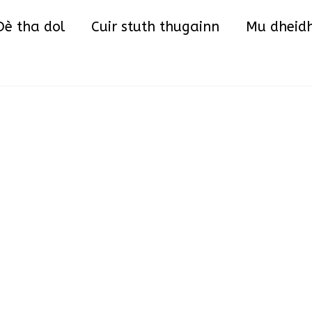
Back
Dè tha dol
Cuir stuth thugainn
Mu dheid
To
Top