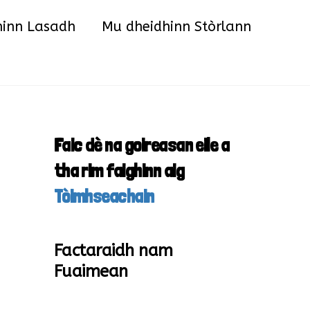
hinn Lasadh
Mu dheidhinn Stòrlann
Faic dè na goireasan eile a
tha rim faighinn aig
Tòimhseachain
Factaraidh nam
Fuaimean