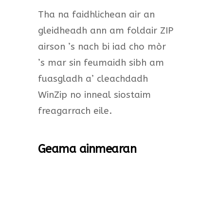
Tha na faidhlichean air an
gleidheadh ann am foldair ZIP
airson ’s nach bi iad cho mòr
’s mar sin feumaidh sibh am
fuasgladh a’ cleachdadh
WinZip no inneal siostaim
freagarrach eile.
Geama ainmearan