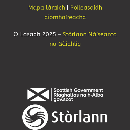
Mapa làraich
|
Poileasaidh
dìomhaireachd
© Lasadh 2025 –
Stòrlann Nàiseanta
na Gàidhlig