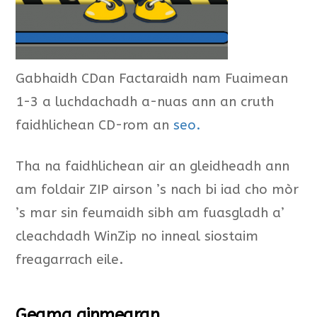
Gabhaidh CDan Factaraidh nam Fuaimean
1-3 a luchdachadh a-nuas ann an cruth
faidhlichean CD-rom an
seo.
Tha na faidhlichean air an gleidheadh ann
am foldair ZIP airson ’s nach bi iad cho mòr
’s mar sin feumaidh sibh am fuasgladh a’
cleachdadh WinZip no inneal siostaim
freagarrach eile.
Geama ainmearan