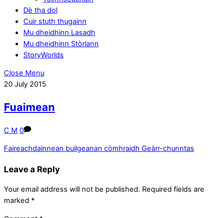
Dè tha dol
Cuir stuth thugainn
Mu dheidhinn Lasadh
Mu dheidhinn Stòrlann
StoryWorlds
Close Menu
20
July
2015
Fuaimean
C M
0
Faireachdainnean builgeanan còmhraidh
Geàrr-chunntas
Leave a Reply
Your email address will not be published.
Required fields are
marked
*