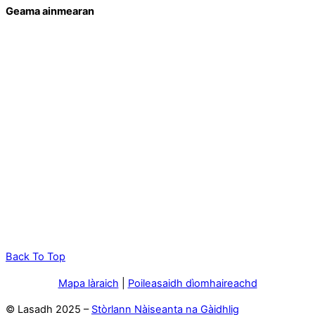
Geama ainmearan
Back To Top
Mapa làraich
|
Poileasaidh dìomhaireachd
© Lasadh 2025 –
Stòrlann Nàiseanta na Gàidhlig