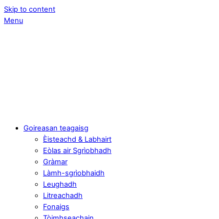
Skip to content
Menu
Goireasan teagaisg
Èisteachd & Labhairt
Eòlas air Sgrìobhadh
Gràmar
Làmh-sgrìobhaidh
Leughadh
Litreachadh
Fonaigs
Tòimhseachain