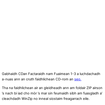
Gabhaidh CDan Factaraidh nam Fuaimean 1-3 a luchdachadh
a-nuas ann an cruth faidhlichean CD-rom an
seo.
Tha na faidhlichean air an gleidheadh ann am foldair ZIP airson
’s nach bi iad cho mòr ’s mar sin feumaidh sibh am fuasgladh a’
cleachdadh WinZip no inneal siostaim freagarrach eile.