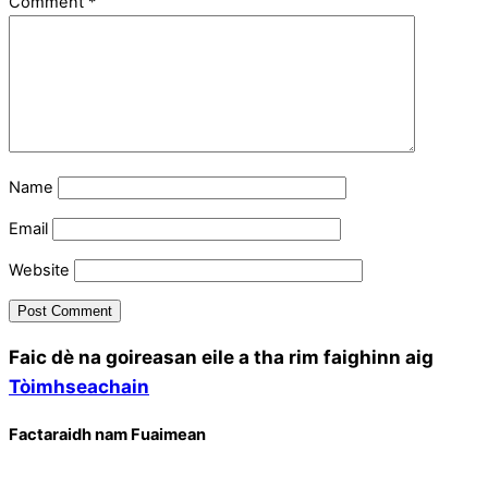
Comment
*
Name
Email
Website
Faic dè na goireasan eile a tha rim faighinn aig
Tòimhseachain
Factaraidh nam Fuaimean