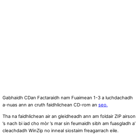
Gabhaidh CDan Factaraidh nam Fuaimean 1-3 a luchdachadh
a-nuas ann an cruth faidhlichean CD-rom an
seo.
Tha na faidhlichean air an gleidheadh ann am foldair ZIP airson
’s nach bi iad cho mòr ’s mar sin feumaidh sibh am fuasgladh a’
cleachdadh WinZip no inneal siostaim freagarrach eile.