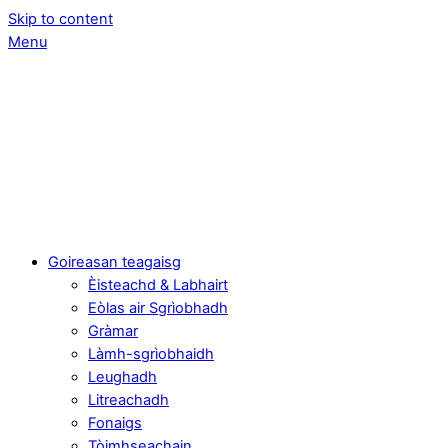
Skip to content
Menu
Goireasan teagaisg
Èisteachd & Labhairt
Eòlas air Sgrìobhadh
Gràmar
Làmh-sgrìobhaidh
Leughadh
Litreachadh
Fonaigs
Tòimhseachain