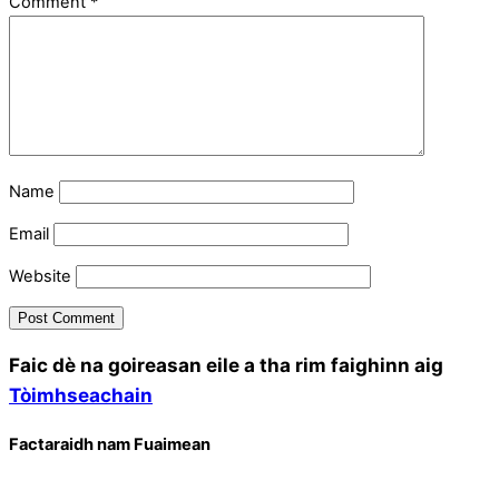
Comment
*
Name
Email
Website
Faic dè na goireasan eile a tha rim faighinn aig
Tòimhseachain
Factaraidh nam Fuaimean