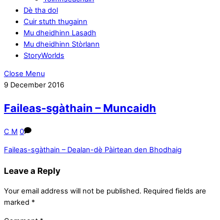
Dè tha dol
Cuir stuth thugainn
Mu dheidhinn Lasadh
Mu dheidhinn Stòrlann
StoryWorlds
Close Menu
9
December
2016
Faileas-sgàthain – Muncaidh
C M
0
Faileas-sgàthain – Dealan-dè
Pàirtean den Bhodhaig
Leave a Reply
Your email address will not be published.
Required fields are
marked
*