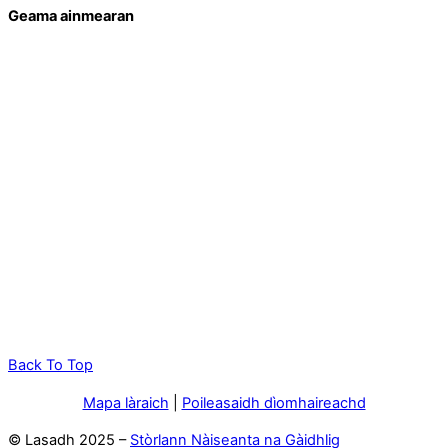
Geama ainmearan
Back To Top
Mapa làraich
|
Poileasaidh dìomhaireachd
© Lasadh 2025 –
Stòrlann Nàiseanta na Gàidhlig