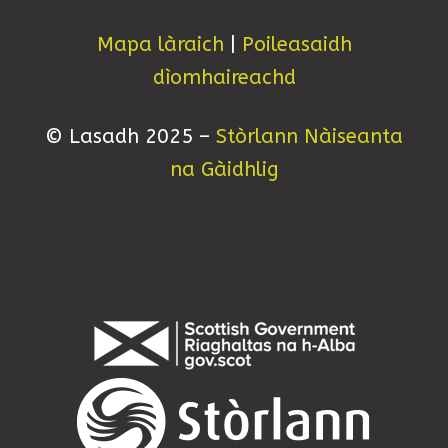
Mapa làraich
|
Poileasaidh
dìomhaireachd
© Lasadh 2025 –
Stòrlann Nàiseanta
na Gàidhlig