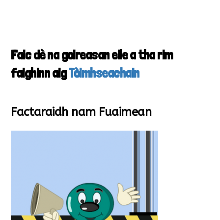
Faic dè na goireasan eile a tha rim
faighinn aig
Tòimhseachain
Factaraidh nam Fuaimean