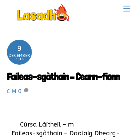
Skip
Back
Me
to
To
content
Top
9
DECEMBER
2016
Faileas-sgàthain – Ceann-fionn
0
C M
Cùrsa Làitheil – m
Faileas-sgàthain – Daolaig Dhearg-