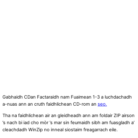
Gabhaidh CDan Factaraidh nam Fuaimean 1-3 a luchdachadh
a-nuas ann an cruth faidhlichean CD-rom an
seo.
Tha na faidhlichean air an gleidheadh ann am foldair ZIP airson
’s nach bi iad cho mòr ’s mar sin feumaidh sibh am fuasgladh a’
cleachdadh WinZip no inneal siostaim freagarrach eile.