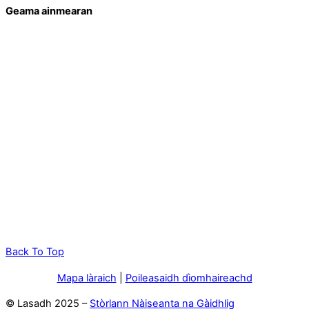
Geama ainmearan
Back To Top
Mapa làraich
|
Poileasaidh dìomhaireachd
© Lasadh 2025 –
Stòrlann Nàiseanta na Gàidhlig