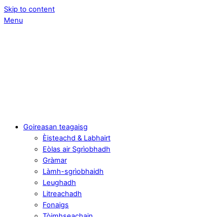
Skip to content
Menu
Goireasan teagaisg
Èisteachd & Labhairt
Eòlas air Sgrìobhadh
Gràmar
Làmh-sgrìobhaidh
Leughadh
Litreachadh
Fonaigs
Tòimhseachain