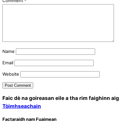
Comment
*
Name
Email
Website
Faic dè na goireasan eile a tha rim faighinn aig
Tòimhseachain
Factaraidh nam Fuaimean