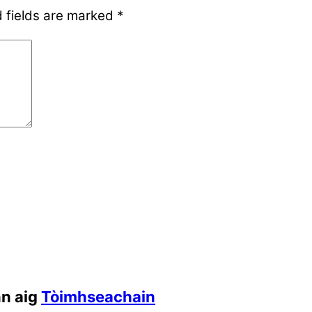
 fields are marked
*
nn aig
Tòimhseachain