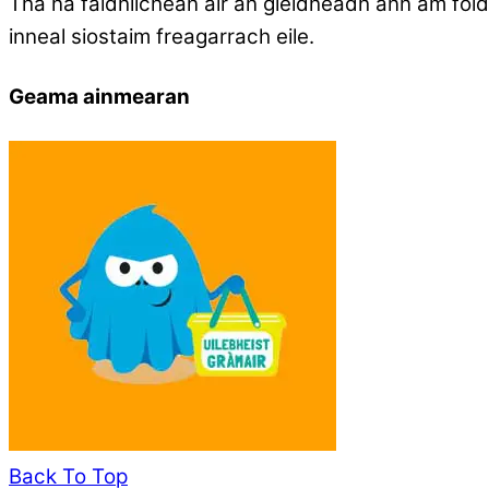
Tha na faidhlichean air an gleidheadh ann am fold
inneal siostaim freagarrach eile.
Geama ainmearan
Back To Top