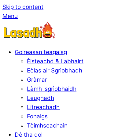
Skip to content
Menu
Goireasan teagaisg
Èisteachd & Labhairt
Eòlas air Sgrìobhadh
Gràmar
Làmh-sgrìobhaidh
Leughadh
Litreachadh
Fonaigs
Tòimhseachain
Dè tha dol