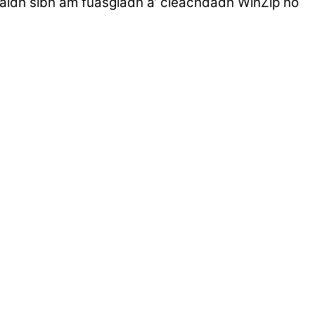
umaidh sibh am fuasgladh a’ cleachdadh WinZip no