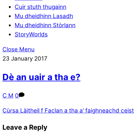
Cuir stuth thugainn
Mu dheidhinn Lasadh
Mu dheidhinn Stòrlann
StoryWorlds
Close Menu
23
January
2017
Dè an uair a tha e?
C M
0
Cùrsa Làitheil f
Faclan a tha a’ faighneachd ceist
Leave a Reply