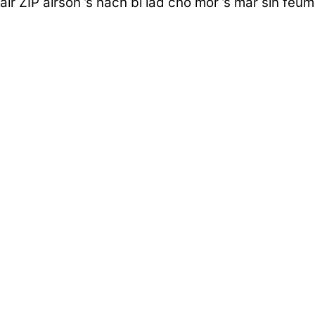
air ZIP airson ’s nach bi iad cho mòr ’s mar sin fe