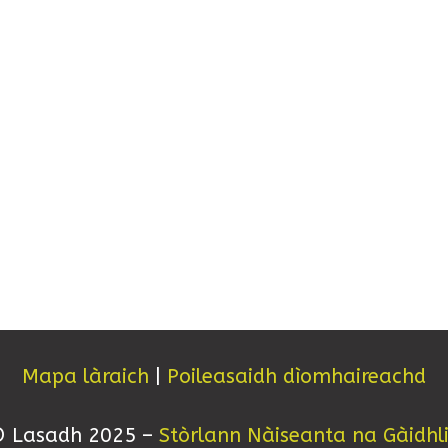
Mapa làraich
|
Poileasaidh dìomhaireachd
 Lasadh 2025 –
Stòrlann Nàiseanta na Gàidhl