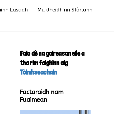
hinn Lasadh
Mu dheidhinn Stòrlann
Faic dè na goireasan eile a
tha rim faighinn aig
Tòimhseachain
Factaraidh nam
Fuaimean