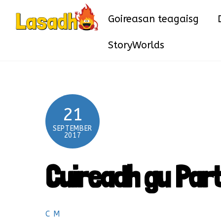
Skip
Goireasan teagaisg
to
content
StoryWorlds
21
SEPTEMBER
2017
Cuireadh gu Par
C M