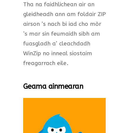
Tha na faidhlichean air an
gleidheadh ann am foldair ZIP
airson ’s nach bi iad cho mòr
’s mar sin feumaidh sibh am
fuasgladh a’ cleachdadh
WinZip no inneal siostaim
freagarrach eile.
Geama ainmearan