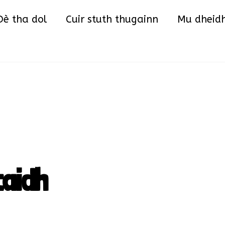
Back
Dè tha dol
Cuir stuth thugainn
Mu dheid
To
Top
taidh