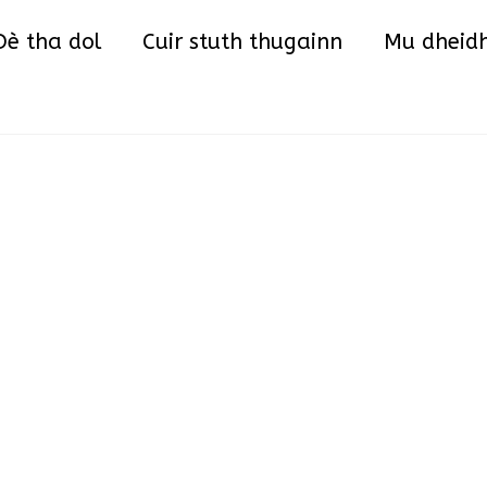
Back
Dè tha dol
Cuir stuth thugainn
Mu dheid
To
Top