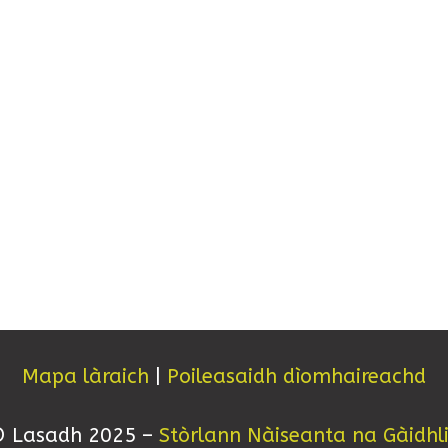
Mapa làraich
|
Poileasaidh dìomhaireachd
 Lasadh 2025 –
Stòrlann Nàiseanta na Gàidhl