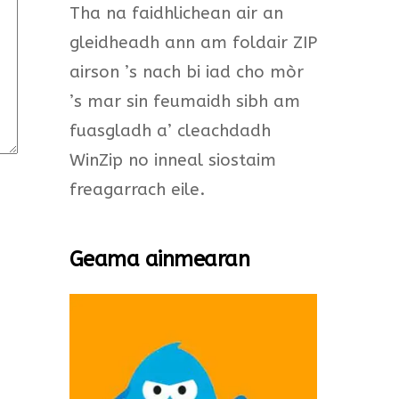
Tha na faidhlichean air an
gleidheadh ann am foldair ZIP
airson ’s nach bi iad cho mòr
’s mar sin feumaidh sibh am
fuasgladh a’ cleachdadh
WinZip no inneal siostaim
freagarrach eile.
Geama ainmearan