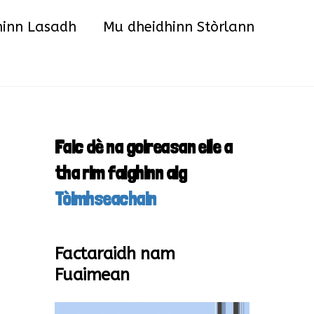
hinn Lasadh
Mu dheidhinn Stòrlann
Faic dè na goireasan eile a
tha rim faighinn aig
Tòimhseachain
Factaraidh nam
Fuaimean