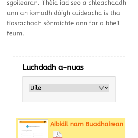
sgoilearan. Thèid iad seo a chleachdadh
ann an iomadh dòigh cuideachd is tha
fiosrachadh sònraichte ann far a bheil
feum.
Luchdadh a-nuas
Aibidil nam Buadhairean