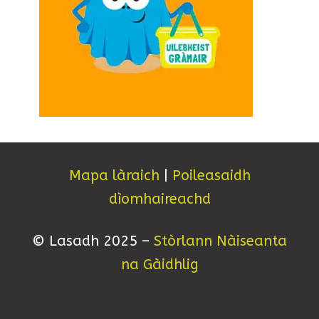
Mapa làraich
|
Poileasaidh
dìomhaireachd
© Lasadh 2025 –
Stòrlann Nàiseanta
na Gàidhlig