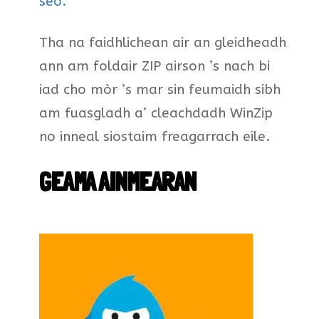
seo.
Tha na faidhlichean air an gleidheadh
ann am foldair ZIP airson ’s nach bi
iad cho mòr ’s mar sin feumaidh sibh
am fuasgladh a’ cleachdadh WinZip
no inneal siostaim freagarrach eile.
GEAMA AINMEARAN