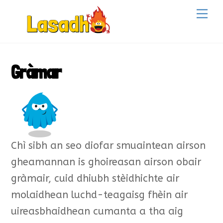
Skip
Back
Me
to
To
content
Top
Gràmar
Chì sibh an seo diofar smuaintean airson
gheamannan is ghoireasan airson obair
gràmair, cuid dhiubh stèidhichte air
molaidhean luchd-teagaisg fhèin air
uireasbhaidhean cumanta a tha aig